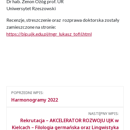
Dr hab. Zenon Ożóg prof. UR
Uniwersytet Rzeszowski
Recenzje, streszczenie oraz rozprawa doktorska zostały
zamieszczone na stronie:
https://bip.ujk.edu.pl/mgr_lukasz_tofil.html
Nawigacja
POPRZEDNI WPIS:
między
Harmonogramy 2022
wpisami
NASTĘPNY WPIS:
Rekrutacja – AKCELERATOR ROZWOJU UJK w
Kielcach – Filologia germańska oraz Lingwistyka