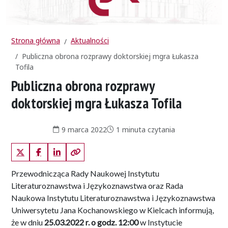
Strona główna
Aktualności
Publiczna obrona rozprawy doktorskiej mgra Łukasza
Tofila
Publiczna obrona rozprawy
doktorskiej mgra Łukasza Tofila
Data publikacji:
Czas czytania:
9 marca 2022
1 minuta czytania
X (Twitter)
Facebook
LinkedIn
Kopiuj link
Przewodnicząca Rady Naukowej Instytutu
Literaturoznawstwa i Językoznawstwa oraz Rada
Naukowa Instytutu Literaturoznawstwa i Językoznawstwa
Uniwersytetu Jana Kochanowskiego w Kielcach informują,
że w dniu
25.03.2022 r. o godz. 12:00
w Instytucie