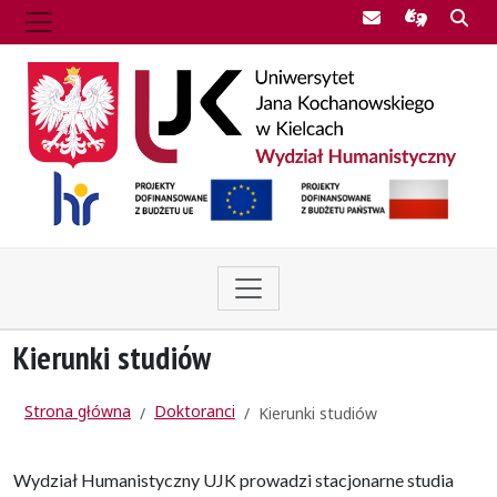
Poczta UJK
Informac
Szu
Kierunki studiów
Strona główna
Doktoranci
Kierunki studiów
Wydział Humanistyczny UJK prowadzi stacjonarne studia