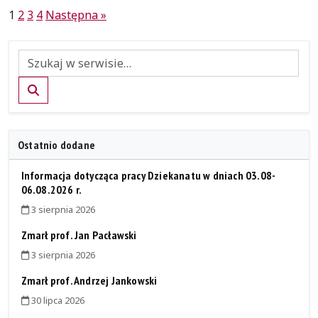
Stronicowanie
1
2
3
4
Następna »
wpisów
Szukaj
Ostatnio dodane
Informacja dotycząca pracy Dziekanatu w dniach 03.08-
06.08.2026 r.
3 sierpnia 2026
Zmarł prof. Jan Pacławski
3 sierpnia 2026
Zmarł prof. Andrzej Jankowski
30 lipca 2026