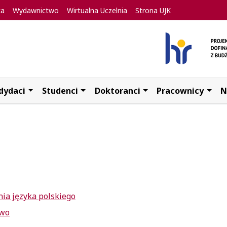
ka
Wydawnictwo
Wirtualna Uczelnia
Strona UJK
dydaci
Studenci
Doktoranci
Pracownicy
N
ia języka polskiego
two