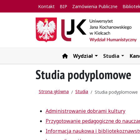
Kontakt
BIP
Zamówienia Publiczne
Bibliote
Wydział
Studia
Kan
Strona główna
Studia podyplomowe
Strona główna
Studia
Studia podyplomowe
Administrowanie dobrami kultury
Przygotowanie pedagogiczne do nauczan
Informacja naukowa i bibliotekoznaws