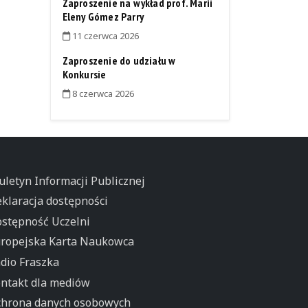
Zaproszenie na wykład prof. Maríi
Eleny Gómez Parry
11 czerwca 2026
Zaproszenie do udziału w
Konkursie
8 czerwca 2026
uletyn Informacji Publicznej
klaracja dostępności
stępność Uczelni
ropejska Karta Naukowca
dio Fraszka
ntakt dla mediów
hrona danych osobowych