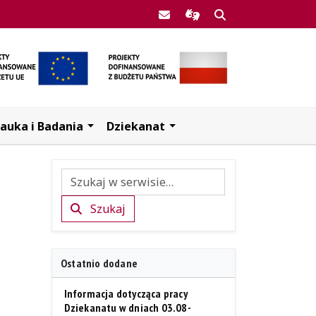
Poczta UJK
Informacje dla użytkow
Szukaj
auka i Badania
Dziekanat
Szukaj
Szukaj
Ostatnio dodane
Informacja dotycząca pracy
Dziekanatu w dniach 03.08-