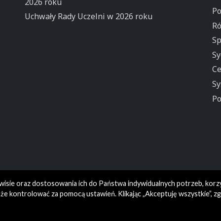
2026 roku
Po
Uchwały Rady Uczelni w 2026 roku
Ró
Sp
Sy
Ce
Sy
Po
rwisie oraz dostosowania ich do Państwa indywidualnych potrzeb, korz
e kontrolować za pomocą ustawień. Klikając „Akceptuję wszystkie”, z
© Wydział Humanistyczny