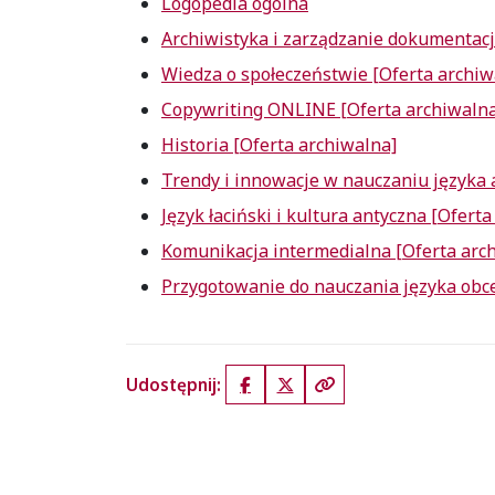
Logopedia ogólna
Archiwistyka i zarządzanie dokumentacj
Wiedza o społeczeństwie [Oferta archiw
Copywriting ONLINE [Oferta archiwalna
Historia [Oferta archiwalna]
Trendy i innowacje w nauczaniu języka
Język łaciński i kultura antyczna [Ofert
Komunikacja intermedialna [Oferta arc
Przygotowanie do nauczania języka obce
Udostępnij:
Facebook
X (Twitter)
Kopiuj link