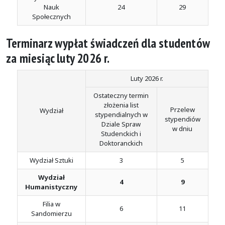
Nauk
24
29
Społecznych
Terminarz wypłat świadczeń dla studentów
za miesiąc luty 2026 r.
Luty 2026 r.
Ostateczny termin
złożenia list
Przelew
Wydział
stypendialnych w
stypendiów
Dziale Spraw
w dniu
Studenckich i
Doktoranckich
Wydział Sztuki
3
5
Wydział
4
9
Humanistyczny
Filia w
6
11
Sandomierzu