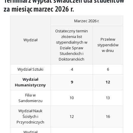
za miesiąc marzec 2026 r.
Marzec 2026 r.
Ostateczny termin
złożenia list
Przelew
Wydział
stypendialnych w
stypendiów
Dziale Spraw
w dniu
Studenckich i
Doktoranckich
Wydział Sztuki
4
6
Wydział
9
12
Humanistyczny
Filia w
10
13
Sandomierzu
Wydział Nauk
Ścisłych i
12
16
Przyrodniczych
Wydział