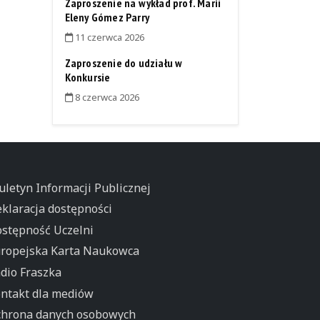
Zaproszenie na wykład prof. Maríi
Eleny Gómez Parry
11 czerwca 2026
Zaproszenie do udziału w
Konkursie
8 czerwca 2026
uletyn Informacji Publicznej
klaracja dostępności
stępność Uczelni
ropejska Karta Naukowca
dio Fraszka
ntakt dla mediów
hrona danych osobowych