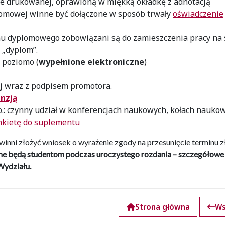
e drukowanej, oprawioną w miękką okładkę z adnotacją
plomowej winne być dołączone w sposób trwały
oświadczenie
nu dyplomowego zobowiązani są do zamieszczenia pracy na
 „dyplom”.
5 poziomo (
wypełnione elektroniczne
)
ej
wraz z podpisem promotora.
enzją
.: czynny udział w konferencjach naukowych, kołach nauko
nkietę do suplementu
powinni złożyć wniosek o wyrażenie zgody na przesunięcie terminu z
e będą studentom podczas uroczystego rozdania – szczegółowe
Wydziału.
Strona główna
Ws