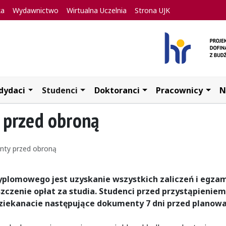
ka
Wydawnictwo
Wirtualna Uczelnia
Strona UJK
dydaci
Studenci
Doktoranci
Pracownicy
N
przed obroną
ty przed obroną
plomowego jest uzyskanie wszystkich zaliczeń i egza
zczenie opłat za studia.
Studenci przed przystąpieniem
ziekanacie następujące dokumenty 7 dni przed plano