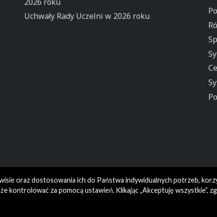
2026 roku
Po
Uchwały Rady Uczelni w 2026 roku
Ró
Sp
Sy
Ce
Sy
Po
rwisie oraz dostosowania ich do Państwa indywidualnych potrzeb, korz
e kontrolować za pomocą ustawień. Klikając „Akceptuję wszystkie”, z
© Wydział Humanistyczny