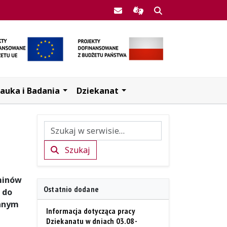
Poczta UJK
Informacje dla użytkow
Szukaj
auka i Badania
Dziekanat
Szukaj
Szukaj
minów
Ostatnio dodane
 do
wanym
Informacja dotycząca pracy
Dziekanatu w dniach 03.08-