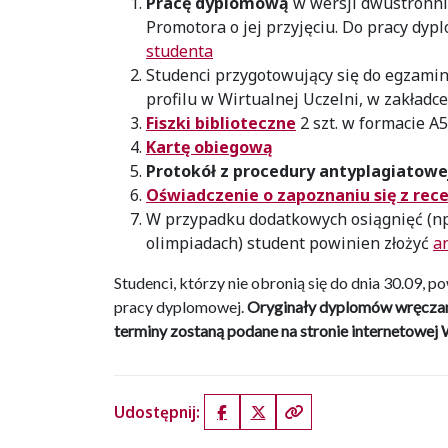
Pracę dyplomową
w wersji dwustronni
Promotora o jej przyjęciu. Do pracy dy
studenta
Studenci przygotowujący się do egzami
profilu w Wirtualnej Uczelni, w zakładce
Fiszki biblioteczne
2 szt. w formacie A
Kartę obiegową
Protokół z procedury antyplagiatow
Oświadczenie o zapoznaniu się z rec
W przypadku dodatkowych osiągnięć (np
olimpiadach) student powinien złożyć
a
Studenci, którzy nie obronią się do dnia 30.09, 
pracy dyplomowej.
Oryginały dyplomów wręczan
terminy zostaną podane na stronie internetowej 
Udostępnij:
Facebook
X (Twitter)
Kopiuj link