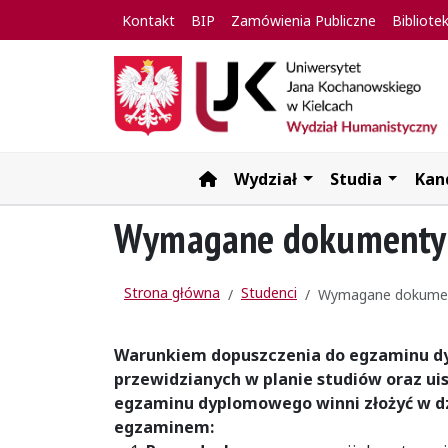
Kontakt
BIP
Zamówienia Publiczne
Bibliote
Wydział
Studia
Kan
Strona główna
Wymagane dokumenty 
Strona główna
Studenci
Wymagane dokumen
Warunkiem dopuszczenia do egzaminu dy
przewidzianych w planie studiów oraz uis
egzaminu dyplomowego winni złożyć w d
egzaminem: