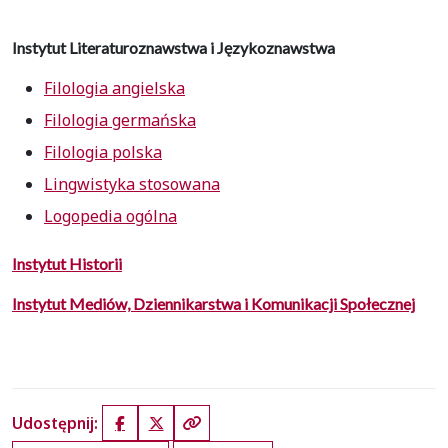
Instytut Literaturoznawstwa i Językoznawstwa
Filologia angielska
Filologia germańska
Filologia polska
Lingwistyka stosowana
Logopedia ogólna
Instytut Historii
Instytut Mediów, Dziennikarstwa i Komunikacji Społecznej
Udostępnij:
Facebook
X (Twitter)
Kopiuj link