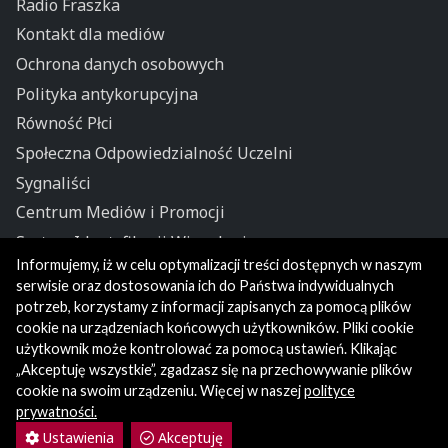
Radio Fraszka
Kontakt dla mediów
Ochrona danych osobowych
Polityka antykorupcyjna
Równość Płci
Społeczna Odpowiedzialność Uczelni
Sygnaliści
Centrum Mediów i Promocji
System Identyfikacji Wizualnej
Informujemy, iż w celu optymalizacji treści dostępnych w naszym
Polityka prywatności
serwisie oraz dostosowania ich do Państwa indywidualnych
potrzeb, korzystamy z informacji zapisanych za pomocą plików
cookie na urządzeniach końcowych użytkowników. Pliki cookie
użytkownik może kontrolować za pomocą ustawień. Klikając
„Akceptuję wszystkie”, zgadzasz się na przechowywanie plików
cookie na swoim urządzeniu. Więcej w naszej
polityce
prywatności.
© Wydział Humanistyczny
Ustawienia
Akceptuję