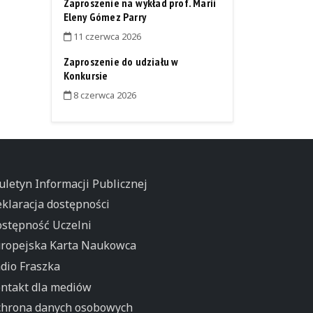
Zaproszenie na wykład prof. Maríi
Eleny Gómez Parry
11 czerwca 2026
Zaproszenie do udziału w
Konkursie
8 czerwca 2026
uletyn Informacji Publicznej
klaracja dostępności
stępność Uczelni
ropejska Karta Naukowca
dio Fraszka
ntakt dla mediów
hrona danych osobowych