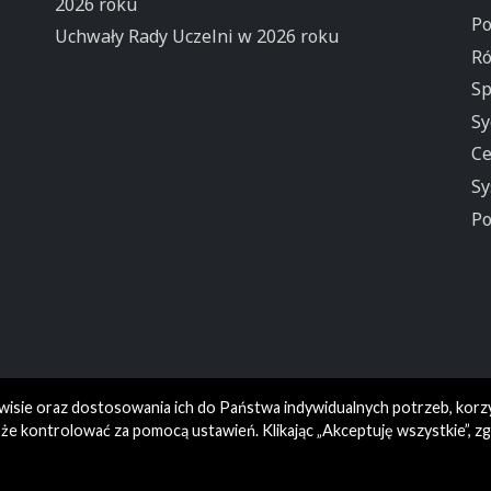
2026 roku
Po
Uchwały Rady Uczelni w 2026 roku
Ró
Sp
Sy
Ce
Sy
Po
rwisie oraz dostosowania ich do Państwa indywidualnych potrzeb, korz
e kontrolować za pomocą ustawień. Klikając „Akceptuję wszystkie”, z
© Wydział Humanistyczny