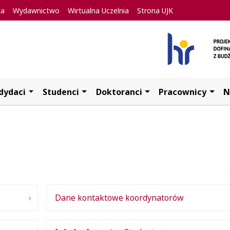
ka
Wydawnictwo
Wirtualna Uczelnia
Strona UJK
dydaci
Studenci
Doktoranci
Pracownicy
N
Dane kontaktowe koordynatorów