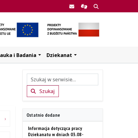
Poczta UJK
Informacje dla użytkow
Szukaj
auka i Badania
Dziekanat
Szukaj
Szukaj
Ostatnio dodane
Informacja dotycząca pracy
Dziekanatu w dniach 03.08-