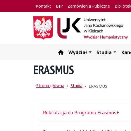
Kontakt
BIP
Zamówienia Publiczne
Bibliote
Wydział
Studia
Kan
Strona główna
ERASMUS
Strona główna
Studia
ERASMUS
Rekrutacja do Programu Erasmus+