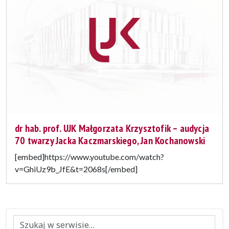
dr hab. prof. UJK Małgorzata Krzysztofik – audycja
70 twarzy Jacka Kaczmarskiego, Jan Kochanowski
[embed]https://www.youtube.com/watch?
v=GhiUz9b_JfE&t=2068s[/embed]