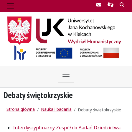
Poczta UJK
Informac
Szu
Debaty świętokrzyskie
Strona główna
Nauka i badania
Debaty świętokrzyskie
Interdyscyplinarny Zespół do Badań Dziedzictwa