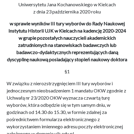
Uniwersytetu Jana Kochanowskiego w Kielcach
z dnia 23 października 2020 roku
w sprawie wyników III tury wyborów do Rady Naukowej
Instytutu Historii UJK w Kielcach na kadencję 2020-2024
w grupie pozostałych nauczycieli akademickich
zatrudnionych na stanowiskach badawczych lub
badawczo-dydaktycznych reprezentujących daną
dyscyplinę naukową posiadający stopień naukowy doktora
§1
W związku z nierozstrzygnięciem III tury wyborów i
jednoczesnym nieobsadzeniem 1 mandatu OKW zgodnie z
Uchwałą nr 23/2020 OKW wyznacza czwartą turę
wyborów, która odbędzie się w tym samym dniu, w
godzinach od 14.30 do 15.30, w formie zdalnej za
pośrednictwem formularza elektronicznego z
wykorzystaniem imiennego adresu poczty elektronicznej
założonego w domenie ujk.edu.pl.