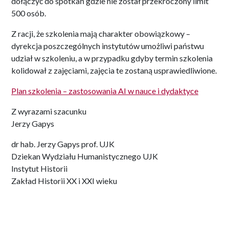
dołączyć do spotkań gdzie nie został przekroczony limit
500 osób.
Z racji, że szkolenia mają charakter obowiązkowy –
dyrekcja poszczególnych instytutów umożliwi państwu
udział w szkoleniu, a w przypadku gdyby termin szkolenia
kolidował z zajęciami, zajęcia te zostaną usprawiedliwione.
Plan szkolenia – zastosowania AI w nauce i dydaktyce
Z wyrazami szacunku
Jerzy Gapys
dr hab. Jerzy Gapys prof. UJK
Dziekan Wydziału Humanistycznego UJK
Instytut Historii
Zakład Historii XX i XXI wieku