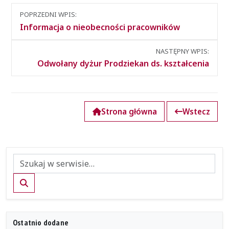
Nawigacja
POPRZEDNI WPIS:
między
Informacja o nieobecności pracowników
wpisami
NASTĘPNY WPIS:
Odwołany dyżur Prodziekan ds. kształcenia
Strona główna
Wstecz
Szukaj
Ostatnio dodane