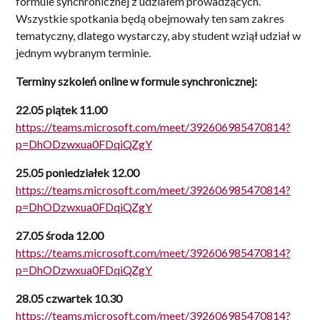
formule synchronicznej z udziałem prowadzących.
Wszystkie spotkania będą obejmowały ten sam zakres
tematyczny, dlatego wystarczy, aby student wziął udział w
jednym wybranym terminie.
Terminy szkoleń online w formule synchronicznej:
22.05 piątek 11.00
https://teams.microsoft.com/meet/392606985470814?
p=DhODzwxua0FDqiQZgY
25.05 poniedziałek 12.00
https://teams.microsoft.com/meet/392606985470814?
p=DhODzwxua0FDqiQZgY
27.05 środa 12.00
https://teams.microsoft.com/meet/392606985470814?
p=DhODzwxua0FDqiQZgY
28.05 czwartek 10.30
https://teams.microsoft.com/meet/392606985470814?