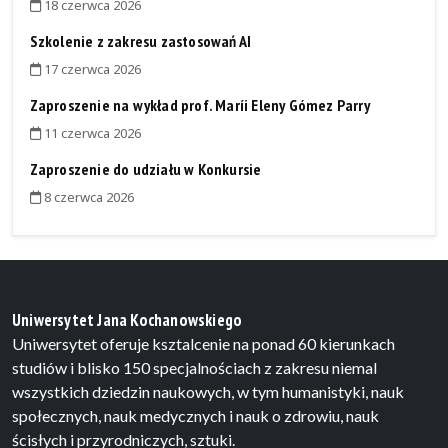
18 czerwca 2026
Szkolenie z zakresu zastosowań AI
17 czerwca 2026
Zaproszenie na wykład prof. Maríi Eleny Gómez Parry
11 czerwca 2026
Zaproszenie do udziału w Konkursie
8 czerwca 2026
Uniwersytet Jana Kochanowskiego
Uniwersytet oferuje ksztalcenie na ponad 60 kierunkach
studiów i blisko 150 specjalnościach z zakresu niemal
wszystkich dziedzin naukowych, w tym humanistyki, nauk
społecznych, nauk medycznych i nauk o zdrowiu, nauk
ścisłych i przyrodniczych, sztuki.